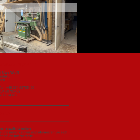
haben Fragen?
ei Uwe Wolff
rtal 6
tten
efon: +49 234 68705400
234 68705402
01708614325
lles
ernetauftritt online
e uns näher kennen und informieren Sie sich
er neuen Internetseite.