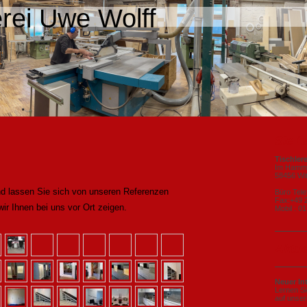
erei Uwe Wolff
Sie 
Tischler
Im Hamme
58456 Wi
und lassen Sie sich von unseren Referenzen
Büro Tel
Fax:+49 
wir Ihnen bei uns vor Ort zeigen.
Mobil : 
Aktue
Neuer Int
Lernen Si
auf unser